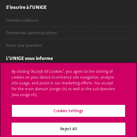
S'inscrire à l'UNIGE
Immatriculations
Démarches administratives
Poser une question
L'UNIGE vous informe
UNIGE Mobile
By clicking “Accept All Cookies”, you agree to the storing of
cookies on your device to enhance site navigation, analyze
site usage, and assist in our marketing efforts. You accept
Médias
for the main domain (unige.ch) as well as the sub domains
(xxx.unige.ch).
Offres d'emploi
Bibliothèque
Cookies Settings
Calendrier académique
Reject All
Médias sociaux UNIGE