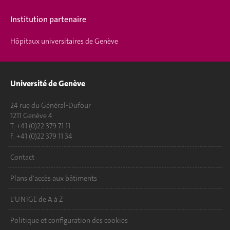
Institution partenaire
Hôpitaux universitaires de Genève
Université de Genève
24 rue du Général-Dufour
1211 Genève 4
T. +41 (0)22 379 71 11
F. +41 (0)22 379 11 34
Contact
Plans d'accès aux bâtiments
L'UNIGE de A à Z
Politique et configuration des cookies