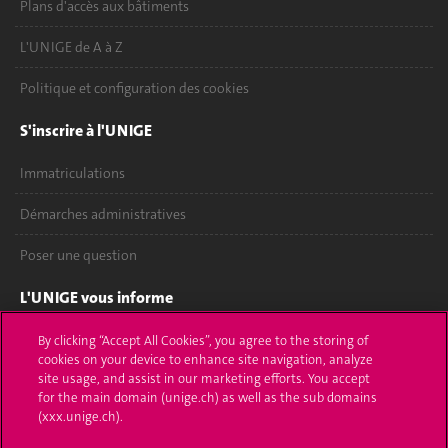
Plans d'accès aux bâtiments
L'UNIGE de A à Z
Politique et configuration des cookies
S'inscrire à l'UNIGE
Immatriculations
Démarches administratives
Poser une question
L'UNIGE vous informe
UNIGE Mobile
By clicking “Accept All Cookies”, you agree to the storing of
cookies on your device to enhance site navigation, analyze
site usage, and assist in our marketing efforts. You accept
Médias
for the main domain (unige.ch) as well as the sub domains
(xxx.unige.ch).
Offres d'emploi