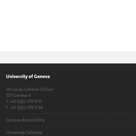
University of Geneva
24 rue du Général-Dufour
1211 Genève 4
T. +41 (0)22 379 71 11
F. +41 (0)22 379 11 34
Campus Accessibility
University Calendar