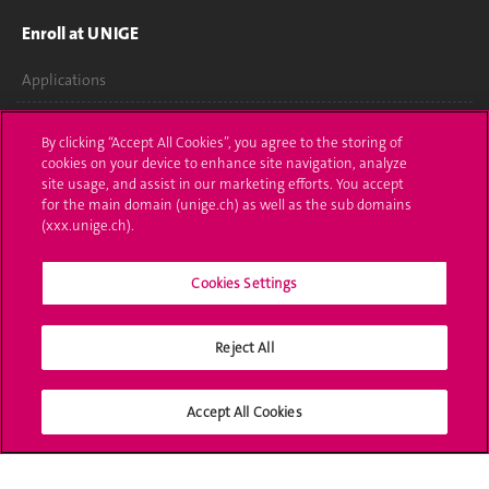
Enroll at UNIGE
Applications
Administrative procedures
By clicking “Accept All Cookies”, you agree to the storing of
cookies on your device to enhance site navigation, analyze
Ask a question
site usage, and assist in our marketing efforts. You accept
for the main domain (unige.ch) as well as the sub domains
Contact
(xxx.unige.ch).
Media
Cookies Settings
Library
Reject All
University Structures
Social Media
Accept All Cookies