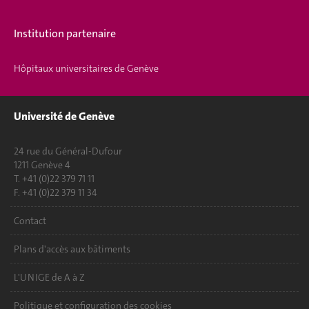
Institution partenaire
Hôpitaux universitaires de Genève
Université de Genève
24 rue du Général-Dufour
1211 Genève 4
T. +41 (0)22 379 71 11
F. +41 (0)22 379 11 34
Contact
Plans d'accès aux bâtiments
L'UNIGE de A à Z
Politique et configuration des cookies