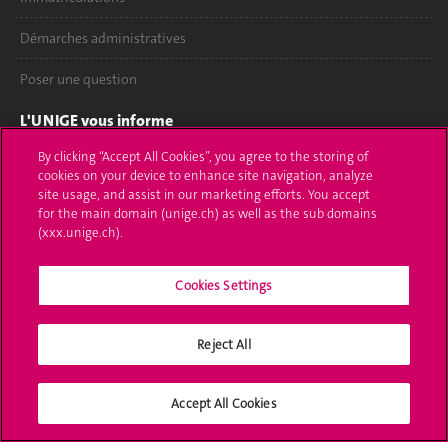
Démarches administratives
Poser une question
L'UNIGE vous informe
By clicking “Accept All Cookies”, you agree to the storing of
UNIGE Mobile
cookies on your device to enhance site navigation, analyze
site usage, and assist in our marketing efforts. You accept
Médias
for the main domain (unige.ch) as well as the sub domains
(xxx.unige.ch).
Offres d'emploi
Cookies Settings
Bibliothèque
Calendrier académique
Reject All
Médias sociaux UNIGE
Accept All Cookies