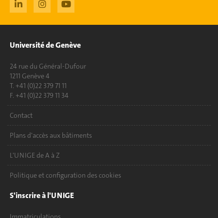
Université de Genève
24 rue du Général-Dufour
1211 Genève 4
T. +41 (0)22 379 71 11
F. +41 (0)22 379 11 34
Contact
Plans d'accès aux bâtiments
L'UNIGE de A à Z
Politique et configuration des cookies
S'inscrire à l'UNIGE
Immatriculations