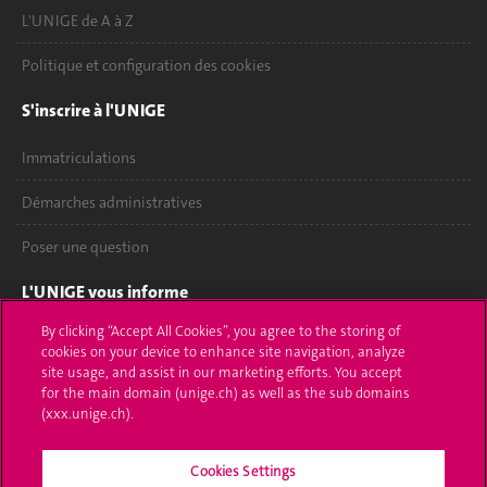
L'UNIGE de A à Z
Politique et configuration des cookies
S'inscrire à l'UNIGE
Immatriculations
Démarches administratives
Poser une question
L'UNIGE vous informe
By clicking “Accept All Cookies”, you agree to the storing of
UNIGE Mobile
cookies on your device to enhance site navigation, analyze
site usage, and assist in our marketing efforts. You accept
Médias
for the main domain (unige.ch) as well as the sub domains
(xxx.unige.ch).
Offres d'emploi
Cookies Settings
Bibliothèque