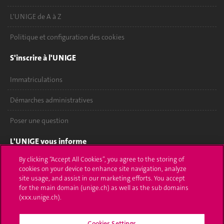
L'UNIGE de A à Z
Politique et configuration des cookies
S'inscrire à l'UNIGE
Immatriculations
Démarches administratives
Poser une question
L'UNIGE vous informe
By clicking “Accept All Cookies”, you agree to the storing of
UNIGE Mobile
cookies on your device to enhance site navigation, analyze
site usage, and assist in our marketing efforts. You accept
Médias
for the main domain (unige.ch) as well as the sub domains
(xxx.unige.ch).
Offres d'emploi
Cookies Settings