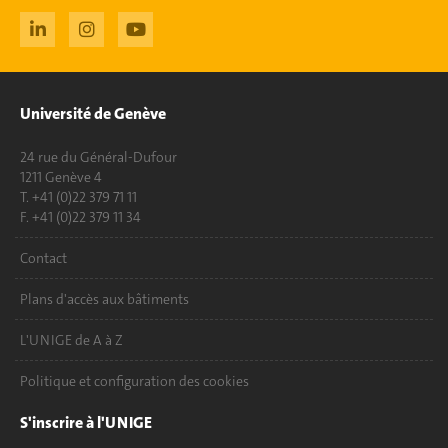
Université de Genève
24 rue du Général-Dufour
1211 Genève 4
T. +41 (0)22 379 71 11
F. +41 (0)22 379 11 34
Contact
Plans d'accès aux bâtiments
L'UNIGE de A à Z
Politique et configuration des cookies
S'inscrire à l'UNIGE