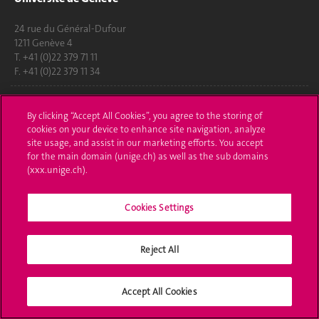
24 rue du Général-Dufour
1211 Genève 4
T. +41 (0)22 379 71 11
F. +41 (0)22 379 11 34
Contact
By clicking “Accept All Cookies”, you agree to the storing of
Plans d'accès aux bâtiments
cookies on your device to enhance site navigation, analyze
site usage, and assist in our marketing efforts. You accept
for the main domain (unige.ch) as well as the sub domains
L'UNIGE de A à Z
(xxx.unige.ch).
Politique et configuration des cookies
Cookies Settings
S'inscrire à l'UNIGE
Immatriculations
Reject All
Démarches administratives
Accept All Cookies
Poser une question