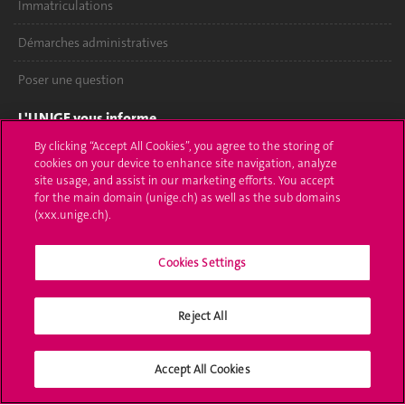
Immatriculations
Démarches administratives
Poser une question
L'UNIGE vous informe
By clicking “Accept All Cookies”, you agree to the storing of
UNIGE Mobile
cookies on your device to enhance site navigation, analyze
site usage, and assist in our marketing efforts. You accept
Médias
for the main domain (unige.ch) as well as the sub domains
(xxx.unige.ch).
Offres d'emploi
Cookies Settings
Bibliothèque
Calendrier académique
Reject All
Médias sociaux UNIGE
Accept All Cookies