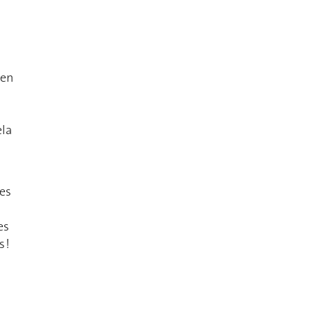
 en
ela
ées
es
 !