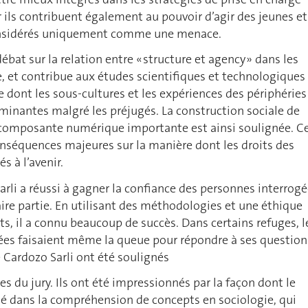
ar ils contribuent également au pouvoir d’agir des jeunes et
onsidérés uniquement comme une menace.
débat sur la relation entre « structure et agency » dans les
e, et contribue aux études scientifiques et technologiques
 dont les sous-cultures et les expériences des périphéries
inantes malgré les préjugés. La construction sociale de
e composante numérique importante est ainsi soulignée. C
nséquences majeures sur la manière dont les droits des
s à l’avenir.
rli a réussi à gagner la confiance des personnes interrog
faire partie. En utilisant des méthodologies et une éthique
s, il a connu beaucoup de succès. Dans certains refuges, l
ées faisaient même la queue pour répondre à ses questions
 Cardozo Sarli ont été soulignés
s du jury. Ils ont été impressionnés par la façon dont le
sé dans la compréhension de concepts en sociologie, qui