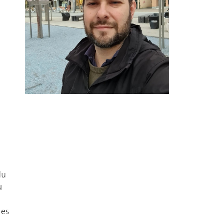
du
u
les