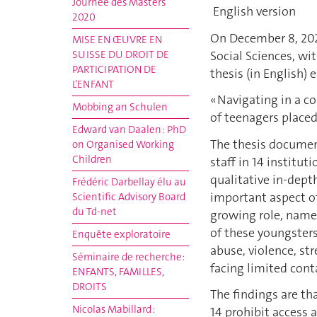
Journée des Masters
English version
2020
On December 8, 20
MISE EN ŒUVRE EN
Social Sciences, wit
SUISSE DU DROIT DE
PARTICIPATION DE
thesis (in English) e
L’ENFANT
« Navigating in a co
Mobbing an Schulen
of teenagers placed 
Edward van Daalen : PhD
The thesis document
on Organised Working
Children
staff in 14 instituti
qualitative in-depth
Frédéric Darbellay élu au
important aspect of
Scientific Advisory Board
du Td-net
growing role, namel
of these youngsters
Enquête exploratoire
abuse, violence, st
Séminaire de recherche:
facing limited cont
ENFANTS, FAMILLES,
DROITS
The findings are tha
Nicolas Mabillard :
14 prohibit access 