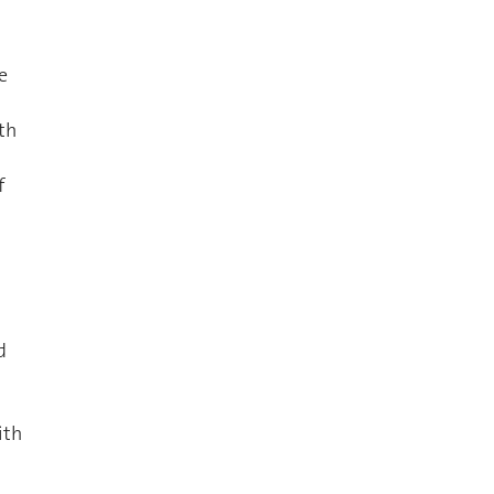
e
th
f
d
ith