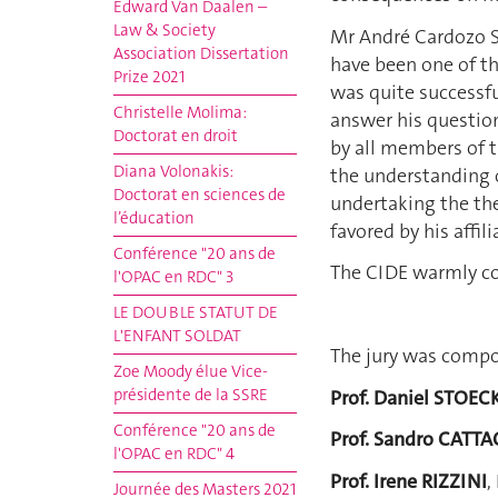
Edward Van Daalen –
Law & Society
Mr André Cardozo S
Association Dissertation
have been one of th
Prize 2021
was quite successfu
Christelle Molima:
answer his question
Doctorat en droit
by all members of t
Diana Volonakis:
the understanding o
Doctorat en sciences de
undertaking the the
l’éducation
favored by his affil
Conférence "20 ans de
The CIDE warmly co
l'OPAC en RDC" 3
LE DOUBLE STATUT DE
L'ENFANT SOLDAT
The jury was compo
Zoe Moody élue Vice-
présidente de la SSRE
Prof. Daniel STOEC
Conférence "20 ans de
Prof. Sandro CATTA
l'OPAC en RDC" 4
Prof. Irene RIZZINI
,
Journée des Masters 2021