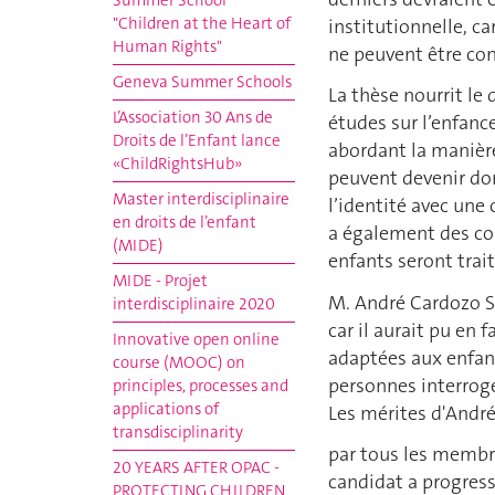
Summer School
"Children at the Heart of
institutionnelle, c
Human Rights"
ne peuvent être c
Geneva Summer Schools
La thèse nourrit le 
L’Association 30 Ans de
études sur l’enfanc
Droits de l’Enfant lance
abordant la manière
«ChildRightsHub»
peuvent devenir dom
Master interdisciplinaire
l’identité avec un
en droits de l’enfant
a également des co
(MIDE)
enfants seront traité
MIDE - Projet
M. André Cardozo Sa
interdisciplinaire 2020
car il aurait pu en 
Innovative open online
adaptées aux enfant
course (MOOC) on
personnes interrog
principles, processes and
applications of
Les mérites d'André
transdisciplinarity
par tous les membre
20 YEARS AFTER OPAC -
candidat a progres
PROTECTING CHILDREN