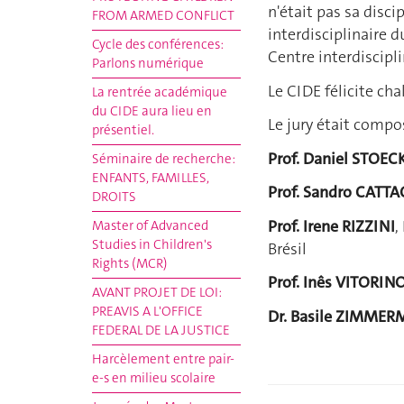
n'était pas sa disc
FROM ARMED CONFLICT
interdisciplinaire d
Cycle des conférences:
Centre interdiscipli
Parlons numérique
Le CIDE félicite ch
La rentrée académique
du CIDE aura lieu en
Le jury était compo
présentiel.
Prof. Daniel STOEC
Séminaire de recherche:
ENFANTS, FAMILLES,
Prof. Sandro CATTA
DROITS
Prof. Irene RIZZINI
,
Master of Advanced
Studies in Children's
Brésil
Rights (MCR)
Prof. Inês VITORI
AVANT PROJET DE LOI:
PREAVIS A L'OFFICE
Dr. Basile ZIMME
FEDERAL DE LA JUSTICE
Harcèlement entre pair-
e-s en milieu scolaire