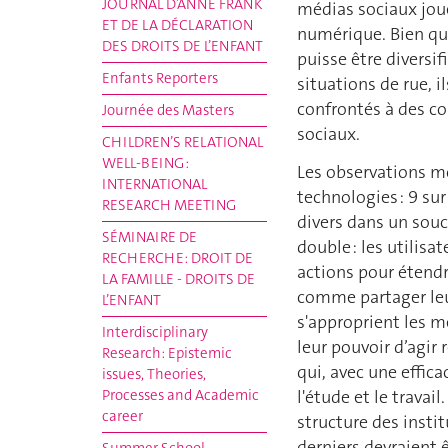
JOURNAL D’ANNE FRANK
médias sociaux joue
ET DE LA DÉCLARATION
numérique. Bien que
DES DROITS DE L’ENFANT
puisse être diversif
Enfants Reporters
situations de rue, 
confrontés à des co
Journée des Masters
sociaux.
CHILDREN’S RELATIONAL
WELL-BEING :
Les observations m
INTERNATIONAL
technologies : 9 sur
RESEARCH MEETING
divers dans un souci
SÉMINAIRE DE
double : les utilis
RECHERCHE: DROIT DE
actions pour étendr
LA FAMILLE - DROITS DE
comme partager leu
L’ENFANT
s'approprient les mé
Interdisciplinary
leur pouvoir d’agir
Research: Epistemic
qui, avec une effica
issues, Theories,
l'étude et le travai
Processes and Academic
career
structure des insti
derniers devraient 