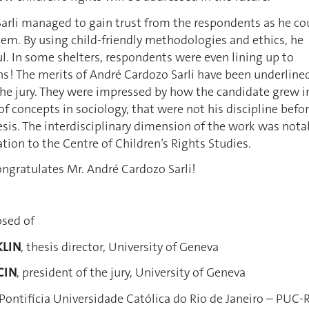
arli managed to gain trust from the respondents as he co
em. By using child-friendly methodologies and ethics, he
l. In some shelters, respondents were even lining up to
s ! The merits of André Cardozo Sarli have been underline
he jury. They were impressed by how the candidate grew i
f concepts in sociology, that were not his discipline befo
sis. The interdisciplinary dimension of the work was nota
iation to the Centre of Children’s Rights Studies.
ngratulates Mr. André Cardozo Sarli!
sed of
KLIN
, thesis director, University of Geneva
CIN
, president of the jury, University of Geneva
 Pontifícia Universidade Católica do Rio de Janeiro – PUC-R