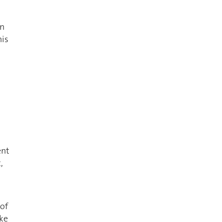
in
his
ent
,
s
 of
ake