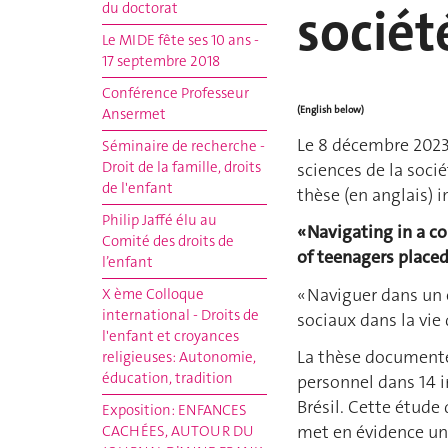
sociét
du doctorat
Le MIDE fête ses 10 ans -
17 septembre 2018
Conférence Professeur
(English below)
Ansermet
Le 8 décembre 202
Séminaire de recherche -
Droit de la famille, droits
sciences de la soci
de l'enfant
thèse (en anglais) in
Philip Jaffé élu au
« Navigating in a co
Comité des droits de
of teenagers placed 
l’enfant
« Naviguer dans un 
X ème Colloque
international - Droits de
sociaux dans la vie 
l'enfant et croyances
La thèse documente 
religieuses: Autonomie,
éducation, tradition
personnel dans 14 in
Brésil. Cette étude 
Exposition: ENFANCES
met en évidence un 
CACHÉES, AUTOUR DU