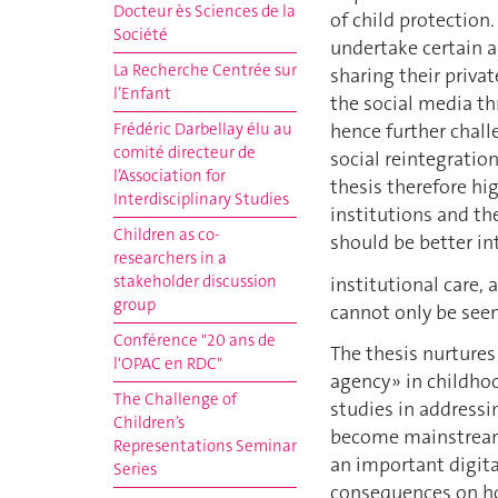
Docteur ès Sciences de la
of child protection.
Société
undertake certain a
La Recherche Centrée sur
sharing their priva
l’Enfant
the social media th
Frédéric Darbellay élu au
hence further chall
comité directeur de
social reintegratio
l’Association for
thesis therefore hi
Interdisciplinary Studies
institutions and th
Children as co-
should be better in
researchers in a
stakeholder discussion
institutional care, 
group
cannot only be seen
Conférence "20 ans de
The thesis nurtures
l'OPAC en RDC"
agency » in childho
The Challenge of
studies in addressi
Children’s
become mainstream d
Representations Seminar
an important digita
Series
consequences on how