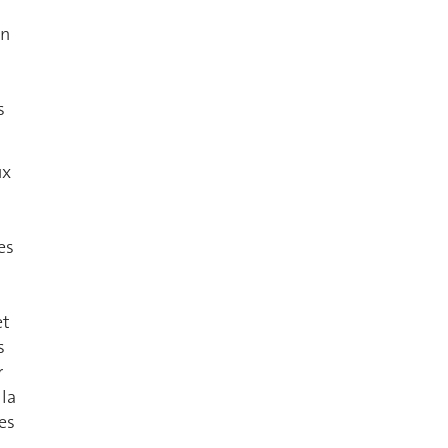
on
s
s
ux
es
et
s
r
 la
es