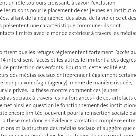
nt un rôle toujours croissant, à savoir l'exclusion
 les raisons pour le placement de ces jeunes en instituti
iées, allant de la négligence, des abus, de la violence et de
ils présentent une caractéristique commune : ils sont
ntacts limités avec le monde extérieur à travers les média
ontrent que les refuges réglementent fortement l'accès a
 14 interdisent l'accès et les autres le limitent à des degrés
 de protection des enfants. Pourtant, cette réalité est
ateurs des médias sociaux entreprennent également certain
e leur pouvoir d’agir (agency), même de manière risquée,
r vie privée. La thèse montre comment ces jeunes
dias sociaux à travers les « affordances » de ces artefacts 
 remet ainsi en question le fonctionnement des institution
cité encore limitée, oeuvrent pour la réinsertion sociale pa
l. La thèse met donc en évidence la relation complexe entre
tutions et la structure des médias sociaux et suggère que c
être mieux intégrés dans les stratégies de prise en charge