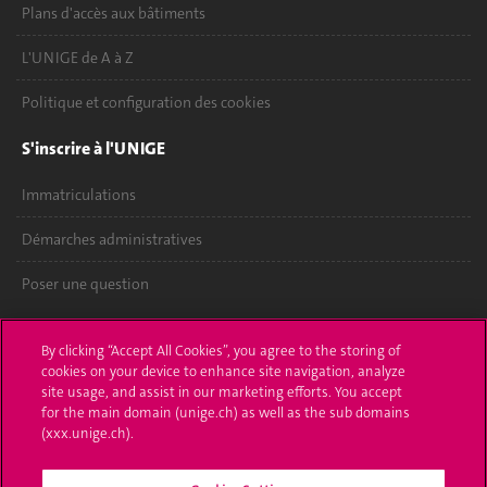
Plans d'accès aux bâtiments
L'UNIGE de A à Z
Politique et configuration des cookies
S'inscrire à l'UNIGE
Immatriculations
Démarches administratives
Poser une question
L'UNIGE vous informe
By clicking “Accept All Cookies”, you agree to the storing of
cookies on your device to enhance site navigation, analyze
UNIGE Mobile
site usage, and assist in our marketing efforts. You accept
for the main domain (unige.ch) as well as the sub domains
Médias
(xxx.unige.ch).
Offres d'emploi