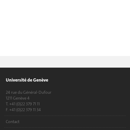
Université de Genève
24 rue du Général-Dufour
1211 Genève 4
T. +41 (0)22 379 71 11
F. +41 (0)22 379 11 34
Contact