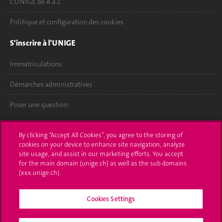
L'UNIGE de A à Z
Politique et configuration des cookies
S'inscrire à l'UNIGE
Immatriculations
Démarches administratives
Poser une question
L'UNIGE vous informe
By clicking “Accept All Cookies”, you agree to the storing of
cookies on your device to enhance site navigation, analyze
UNIGE Mobile
site usage, and assist in our marketing efforts. You accept
for the main domain (unige.ch) as well as the sub domains
Médias
(xxx.unige.ch).
Offres d'emploi
Cookies Settings
Bibliothèque