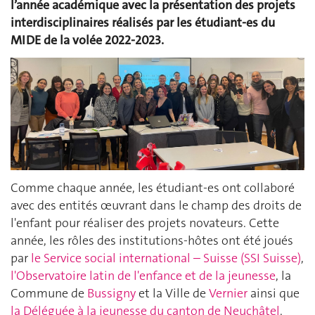
l’année académique avec la présentation des projets
interdisciplinaires réalisés par les étudiant-es du
MIDE de la volée 2022-2023.
Comme chaque année, les étudiant-es ont collaboré
avec des entités œuvrant dans le champ des droits de
l'enfant pour réaliser des projets novateurs. Cette
année, les rôles des institutions-hôtes ont été joués
par
le Service social international – Suisse (SSI Suisse)
,
l'Observatoire latin de l'enfance et de la jeunesse
, la
Commune de
Bussigny
et la Ville de
Vernier
ainsi que
la Déléguée à la jeunesse du canton de Neuchâtel
.