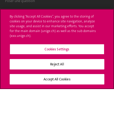
Poser une question
L'UNIGE vous informe
By clicking “Accept All Cookies”, you agree to the storing of
cookies on your device to enhance site navigation, analyze
UNIGE Mobile
site usage, and assist in our marketing efforts. You accept
for the main domain (unige.ch) as well as the sub domains
Médias
(xxx.unige.ch).
Offres d'emploi
Cookies Settings
Bibliothèque
Calendrier académique
Reject All
Médias sociaux UNIGE
Accept All Cookies
Accréditation