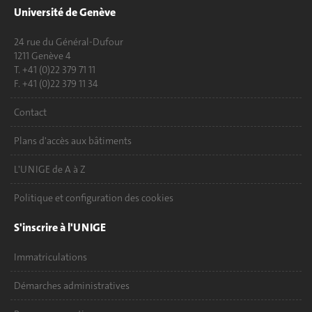
Université de Genève
24 rue du Général-Dufour
1211 Genève 4
T. +41 (0)22 379 71 11
F. +41 (0)22 379 11 34
Contact
Plans d'accès aux bâtiments
L'UNIGE de A à Z
Politique et configuration des cookies
S'inscrire à l'UNIGE
Immatriculations
Démarches administratives