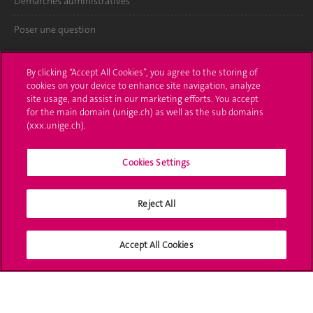
Démarches administratives
Poser une question
L'UNIGE vous informe
By clicking “Accept All Cookies”, you agree to the storing of
cookies on your device to enhance site navigation, analyze
UNIGE Mobile
site usage, and assist in our marketing efforts. You accept
for the main domain (unige.ch) as well as the sub domains
Médias
(xxx.unige.ch).
Offres d'emploi
Cookies Settings
Bibliothèque
Calendrier académique
Reject All
Médias sociaux UNIGE
Accept All Cookies
Accréditation