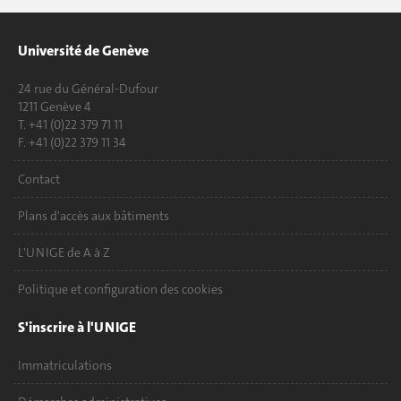
Université de Genève
24 rue du Général-Dufour
1211 Genève 4
T. +41 (0)22 379 71 11
F. +41 (0)22 379 11 34
Contact
Plans d'accès aux bâtiments
L'UNIGE de A à Z
Politique et configuration des cookies
S'inscrire à l'UNIGE
Immatriculations