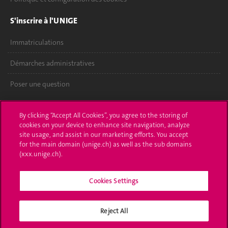
S'inscrire à l'UNIGE
Immatriculations
Démarches administratives
Poser une question
L'UNIGE vous informe
By clicking “Accept All Cookies”, you agree to the storing of
cookies on your device to enhance site navigation, analyze
UNIGE Mobile
site usage, and assist in our marketing efforts. You accept
for the main domain (unige.ch) as well as the sub domains
Médias
(xxx.unige.ch).
Offres d'emploi
Cookies Settings
Bibliothèque
Calendrier académique
Reject All