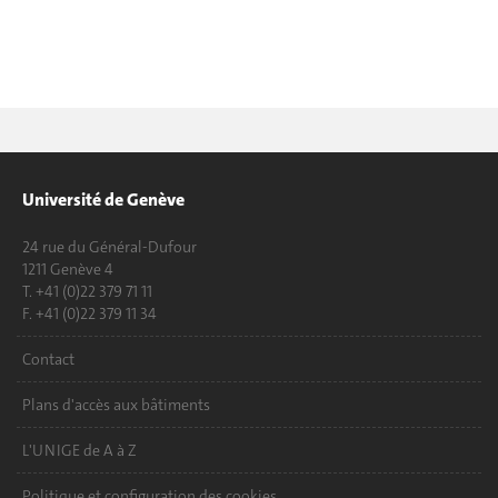
Université de Genève
24 rue du Général-Dufour
1211 Genève 4
T. +41 (0)22 379 71 11
F. +41 (0)22 379 11 34
Contact
Plans d'accès aux bâtiments
L'UNIGE de A à Z
Politique et configuration des cookies