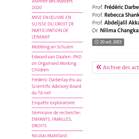
Journée des Masters
Prof.
Frédéric Darbe
2020
Prof.
Rebecca Shan
MISE EN ŒUVRE EN
Prof.
Abdeljalil Akk
SUISSE DU DROIT DE
Dr.
Nilima Changka
PARTICIPATION DE
L’ENFANT
20 oct. 2023
Mobbing an Schulen
Edward van Daalen : PhD
on Organised Working
Archive des act
Children
Frédéric Darbellay élu au
Scientific Advisory Board
du Td-net
Enquête exploratoire
Séminaire de recherche:
ENFANTS, FAMILLES,
DROITS
Nicolas Mabillard :