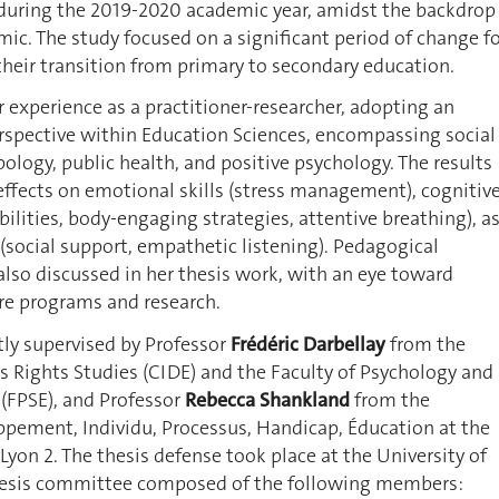
during the 2019-2020 academic year, amidst the backdrop
ic. The study focused on a significant period of change f
heir transition from primary to secondary education.
r experience as a practitioner-researcher, adopting an
erspective within Education Sciences, encompassing social
ology, public health, and positive psychology. The results
effects on emotional skills (stress management), cognitiv
abilities, body-engaging strategies, attentive breathing), a
s (social support, empathetic listening). Pedagogical
also discussed in her thesis work, with an eye toward
e programs and research.
tly supervised by Professor
Frédéric Darbellay
from the
’s Rights Studies (CIDE) and the Faculty of Psychology and
(FPSE), and Professor
Rebecca Shankland
from the
ppement, Individu, Processus, Handicap, Éducation at the
Lyon 2. The thesis defense took place at the University of
hesis committee composed of the following members: