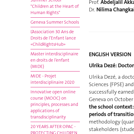
Summer School
Prof.
Abdeljalil Akk
"Children at the Heart of
Dr.
Nilima Changka
Human Rights"
Geneva Summer Schools
L’Association 30 Ans de
Droits de l’Enfant lance
«ChildRightsHub»
ENGLISH VERSION
Master interdisciplinaire
en droits de l’enfant
Ulrika Dezé: Doctor
(MIDE)
MIDE - Projet
Ulrika Dezé, a doct
interdisciplinaire 2020
Sciences (FPSE) and
successfully earned
Innovative open online
course (MOOC) on
Geneva on October 2
principles, processes and
the school context:
applications of
periods of transiti
transdisciplinarity
methodology (quant
20 YEARS AFTER OPAC -
stakeholders (studen
PROTECTING CHILDREN