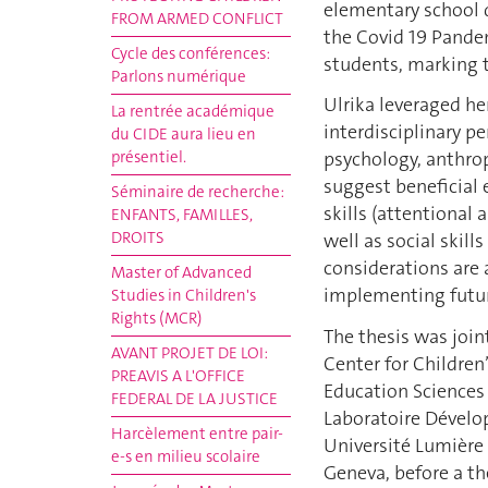
elementary school 
FROM ARMED CONFLICT
the Covid 19 Pandem
Cycle des conférences:
students, marking t
Parlons numérique
Ulrika leveraged he
La rentrée académique
interdisciplinary p
du CIDE aura lieu en
présentiel.
psychology, anthrop
suggest beneficial 
Séminaire de recherche:
skills (attentional 
ENFANTS, FAMILLES,
DROITS
well as social skill
considerations are 
Master of Advanced
implementing futur
Studies in Children's
Rights (MCR)
The thesis was join
AVANT PROJET DE LOI:
Center for Children
PREAVIS A L'OFFICE
Education Sciences 
FEDERAL DE LA JUSTICE
Laboratoire Dévelo
Harcèlement entre pair-
Université Lumière 
e-s en milieu scolaire
Geneva, before a t