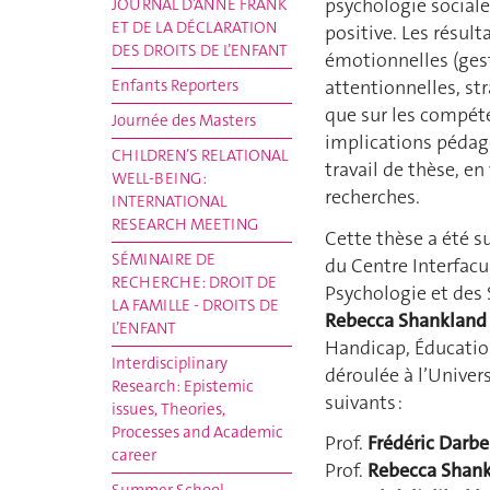
psychologie sociale
JOURNAL D’ANNE FRANK
ET DE LA DÉCLARATION
positive. Les résul
DES DROITS DE L’ENFANT
émotionnelles (gest
Enfants Reporters
attentionnelles, str
que sur les compéte
Journée des Masters
implications pédag
CHILDREN’S RELATIONAL
travail de thèse, e
WELL-BEING :
recherches.
INTERNATIONAL
RESEARCH MEETING
Cette thèse a été s
SÉMINAIRE DE
du Centre Interfacul
RECHERCHE: DROIT DE
Psychologie et des 
LA FAMILLE - DROITS DE
Rebecca Shankland
L’ENFANT
Handicap, Éducation
Interdisciplinary
déroulée à l’Unive
Research: Epistemic
suivants :
issues, Theories,
Processes and Academic
Prof.
Frédéric Darbe
career
Prof.
Rebecca Shan