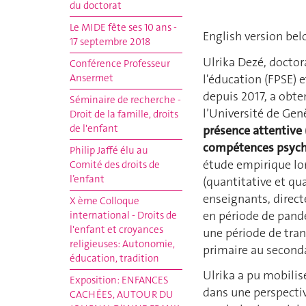
du doctorat
Le MIDE fête ses 10 ans -
English version be
17 septembre 2018
Ulrika Dezé, doctor
Conférence Professeur
l'éducation (FPSE) e
Ansermet
depuis 2017, a obte
Séminaire de recherche -
l’Université de Gen
Droit de la famille, droits
de l'enfant
présence attentive 
compétences psychos
Philip Jaffé élu au
étude empirique lo
Comité des droits de
l’enfant
(quantitative et qua
enseignants, directe
X ème Colloque
en période de pandé
international - Droits de
l'enfant et croyances
une période de tran
religieuses: Autonomie,
primaire au seconda
éducation, tradition
Ulrika a pu mobilis
Exposition: ENFANCES
dans une perspective
CACHÉES, AUTOUR DU