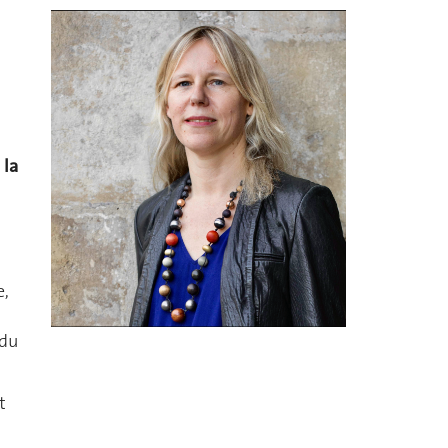
 la
e,
 du
t