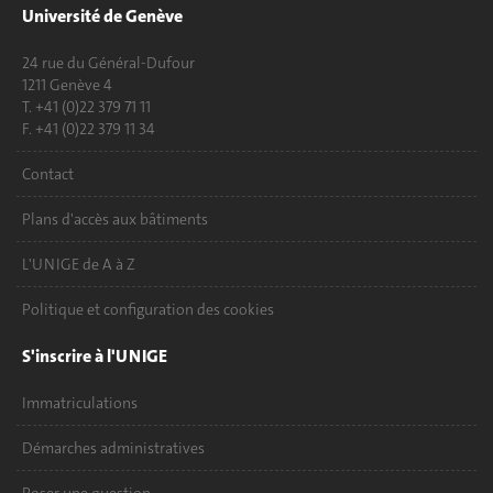
Université de Genève
24 rue du Général-Dufour
1211 Genève 4
T. +41 (0)22 379 71 11
F. +41 (0)22 379 11 34
Contact
Plans d'accès aux bâtiments
L'UNIGE de A à Z
Politique et configuration des cookies
S'inscrire à l'UNIGE
Immatriculations
Démarches administratives