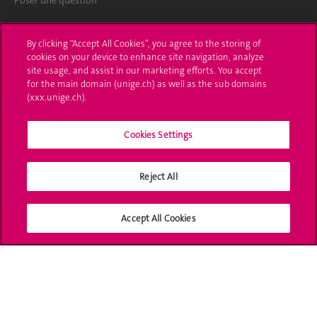
Poser une question
L'UNIGE vous informe
By clicking “Accept All Cookies”, you agree to the storing of
cookies on your device to enhance site navigation, analyze
UNIGE Mobile
site usage, and assist in our marketing efforts. You accept
for the main domain (unige.ch) as well as the sub domains
Médias
(xxx.unige.ch).
Offres d'emploi
Cookies Settings
Bibliothèque
Calendrier académique
Reject All
Médias sociaux UNIGE
Accept All Cookies
Accréditation