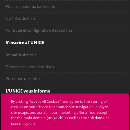
Plans d'accès aux bâtiments
L'UNIGE de A à Z
Politique et configuration des cookies
S'inscrire à l'UNIGE
Immatriculations
Démarches administratives
Poser une question
L'UNIGE vous informe
By clicking “Accept All Cookies”, you agree to the storing of
UNIGE Mobile
cookies on your device to enhance site navigation, analyze
site usage, and assist in our marketing efforts. You accept
Médias
for the main domain (unige.ch) as well as the sub domains
(xxx.unige.ch).
Offres d'emploi