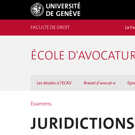
FACULTÉ DE DROIT
La Fa
ÉCOLE D'AVOCATU
Les études à l'ECAV
Brevet d'avocat-e
Epr
Examens
JURIDICTIONS