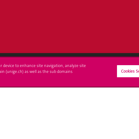
ur device to enhance site navigation, analyze site
Cookies S
ain (unige.ch) as well as the sub domains
crire à l'UNIGE
L'UNIGE vous informe
culations
UNIGE Mobile
es administratives
Médias
ne question
Offres d'emploi
Bibliothèque
Calendrier académique