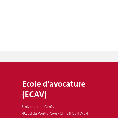
Ecole d'avocature
(ECAV)
Université de Genève
40, bd du Pont-d'Arve - CH 1211 GENEVE 4