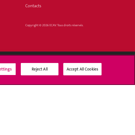
Contacts
Copyright © 2026 ECAV. Tous droits réservés.
ettings
Reject All
Accept All Cookies
Médias sociaux UNIGE
Accréditation