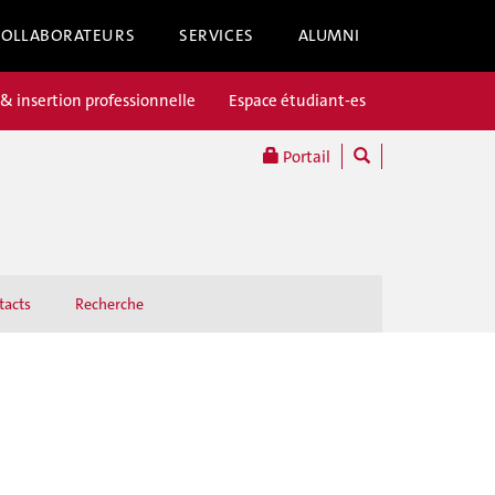
COLLABORATEURS
SERVICES
ALUMNI
 & insertion professionnelle
Espace étudiant-es
Portail
tacts
Recherche