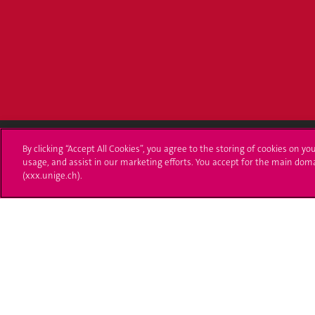
By clicking “Accept All Cookies”, you agree to the storing of cookies on yo
usage, and assist in our marketing efforts. You accept for the main dom
Université de Genève
S'ins
(xxx.unige.ch).
24 rue du Général-Dufour
Immatri
1211 Genève 4
T. +41 (0)22 379 71 11
Démarch
F. +41 (0)22 379 11 34
Poser u
Contact
Plans d'accès aux bâtiments