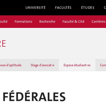
UNIVERSITÉ
FACULTÉS
ÉTUDES
culté
Formations
Recherche
Faculté & Cité
Carrières
RE
euve d'aptitude
Stage d'avocat-e
Espace étudiant-es
Con
 FÉDÉRALES