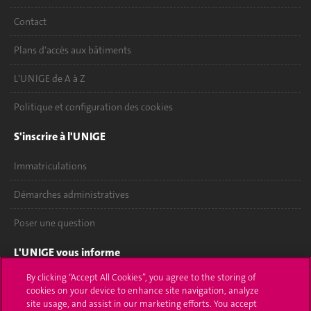
Contact
Plans d'accès aux bâtiments
L'UNIGE de A à Z
Politique et configuration des cookies
S'inscrire à l'UNIGE
Immatriculations
Démarches administratives
Poser une question
L'UNIGE vous informe
By clicking “Accept All Cookies”, you agree to the storing of
UNIGE Mobile
cookies on your device to enhance site navigation, analyze
site usage, and assist in our marketing efforts. You accept
Médias