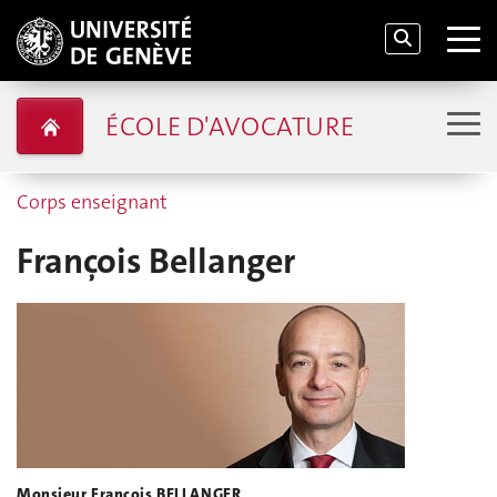
ÉCOLE D'AVOCATURE
Corps enseignant
François Bellanger
Monsieur François BELLANGER