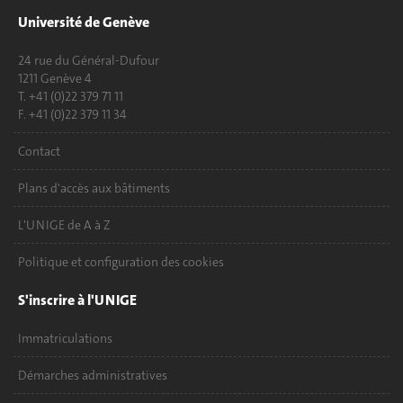
Université de Genève
24 rue du Général-Dufour
1211 Genève 4
T. +41 (0)22 379 71 11
F. +41 (0)22 379 11 34
Contact
Plans d'accès aux bâtiments
L'UNIGE de A à Z
Politique et configuration des cookies
S'inscrire à l'UNIGE
Immatriculations
Démarches administratives