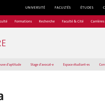
UNIVERSITÉ
FACULTÉS
ÉTUDES
culté
Formations
Recherche
Faculté & Cité
Carrières
RE
euve d'aptitude
Stage d'avocat-e
Espace étudiant-es
Con
a