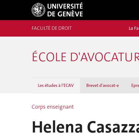
FACULTÉ DE DROIT
La Fa
ÉCOLE D'AVOCATU
Les études à l'ECAV
Brevet d'avocat-e
Epr
Corps enseignant
Helena Casazz