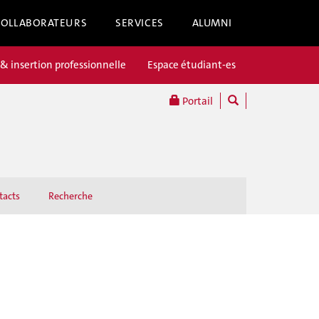
COLLABORATEURS
SERVICES
ALUMNI
 & insertion professionnelle
Espace étudiant-es
Portail
tacts
Recherche