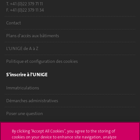
T. +41 (0)22 379 71 11
F. +41 (0)22 379 11 34
Contact
Plans d'accès aux bâtiments
L'UNIGE de A à Z
Politique et configuration des cookies
S'inscrire à l'UNIGE
Immatriculations
Démarches administratives
Poser une question
L'UNIGE vous informe
By clicking “Accept All Cookies”, you agree to the storing of
cookies on your device to enhance site navigation, analyze