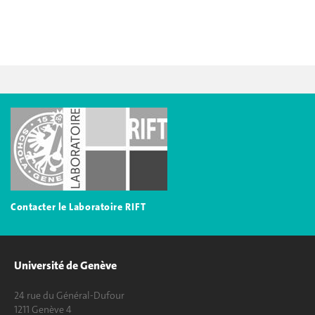
Contac
ter le Laboratoire RIFT
Université de Genève
24 rue du Général-Dufour
1211 Genève 4