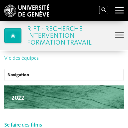
RIFT - RECHERCHE
INTERVENTION
FORMATION TRAVAIL
Vie des équipes
Navigation
2022
Se faire des films