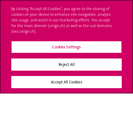
L'UNIGE vous informe
By clicking “Accept All Cookies”, you agree to the storing of
cookies on your device to enhance site navigation, analyze
UNIGE Mobile
site usage, and assist in our marketing efforts. You accept
for the main domain (unige.ch) as well as the sub domains
Médias
(xxx.unige.ch).
Offres d'emploi
Cookies Settings
Bibliothèque
Reject All
Calendrier académique
Médias sociaux UNIGE
Accept All Cookies
Accréditation