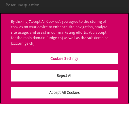
Poser une question
L'UNIGE vous informe
By clicking “Accept All Cookies”, you agree to the storing of
cookies on your device to enhance site navigation, analyze
UNIGE Mobile
site usage, and assist in our marketing efforts. You accept
for the main domain (unige.ch) as well as the sub domains
Médias
(xxx.unige.ch).
Offres d'emploi
Cookies Settings
Bibliothèque
Reject All
Calendrier académique
Médias sociaux UNIGE
Accept All Cookies
Accréditation