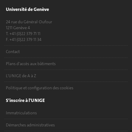
Université de Genève
24 rue du Général-Dufour
1211 Genève 4
T. +41 (0)22 379 71 11
F. +41 (0)22 379 11 34
Contact
Plans d'accès aux bâtiments
L'UNIGE de A à Z
Politique et configuration des cookies
S'inscrire à l'UNIGE
Immatriculations
Démarches administratives