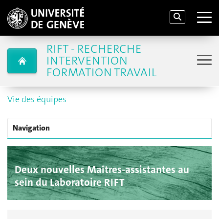
RIFT - RECHERCHE
INTERVENTION
FORMATION TRAVAIL
Vie des équipes
Navigation
Deux nouvelles Maîtres-assistantes au
sein du Laboratoire RIFT