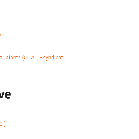
y
étudiants (CUAE) - syndicat.
ve
GI)