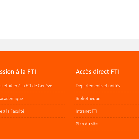
sion à la FTI
Accès direct FTI
i étudier à la FTI de Genève
Départements et unités
 académique
Bibliothèque
re à la Faculté
Intranet FTI
Plan du site