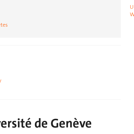
U
W
ètes
y
iversité de Genève