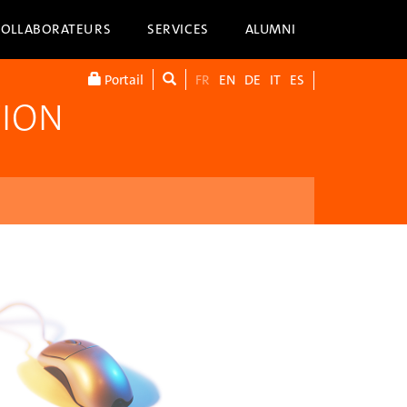
COLLABORATEURS
SERVICES
ALUMNI
Portail
FR
EN
DE
IT
ES
TION