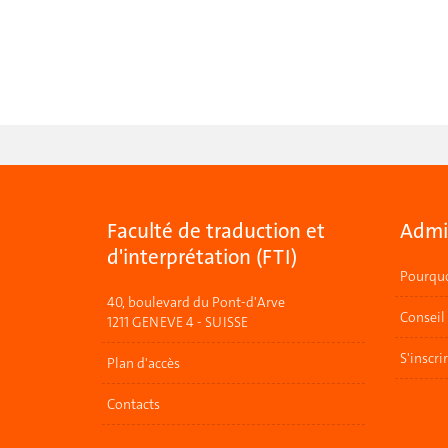
Faculté de traduction et
Admis
d'interprétation (FTI)
Pourquo
40, boulevard du Pont-d'Arve
Conseil
1211 GENEVE 4 - SUISSE
S'inscri
Plan d'accès
Contacts