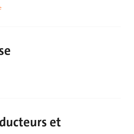
e
sse
aducteurs et