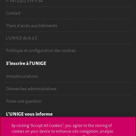
F. +41 (0)22 379 11 34
Contact
Plans d'accès aux bâtiments
L'UNIGE de A à Z
Politique et configuration des cookies
S'inscrire à l'UNIGE
Immatriculations
Démarches administratives
Poser une question
L'UNIGE vous informe
By clicking “Accept All Cookies”, you agree to the storing of
UNIGE Mobile
cookies on your device to enhance site navigation, analyze