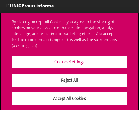
L'UNIGE vous informe
UNIGE Mobile
By clicking “Accept All Cookies”, you agree to the storing of
cookies on your device to enhance site navigation, analyze
Médias
site usage, and assist in our marketing efforts. You accept
for the main domain (unige.ch) as well as the sub domains
Offres d'emploi
(xxx.unige.ch).
Bibliothèque
Cookies Settings
Calendrier académique
Reject All
Médias sociaux UNIGE
Accept All Cookies
Accréditation