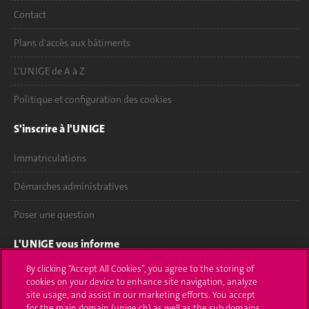
Contact
Plans d'accès aux bâtiments
L'UNIGE de A à Z
Politique et configuration des cookies
S'inscrire à l'UNIGE
Immatriculations
Démarches administratives
Poser une question
L'UNIGE vous informe
By clicking “Accept All Cookies”, you agree to the storing of
UNIGE Mobile
cookies on your device to enhance site navigation, analyze
site usage, and assist in our marketing efforts. You accept
Médias
for the main domain (unige.ch) as well as the sub domains