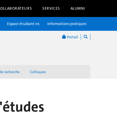
COLLABORATEURS
SERVICES
ALUMNI
Espace étudiant-es
Informations pratiques
Portail
 de recherche
Colloques
d'études