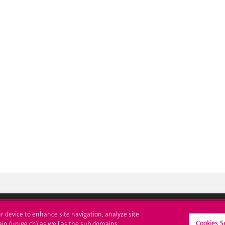
ur device to enhance site navigation, analyze site
Cookies S
ain (unige.ch) as well as the sub domains