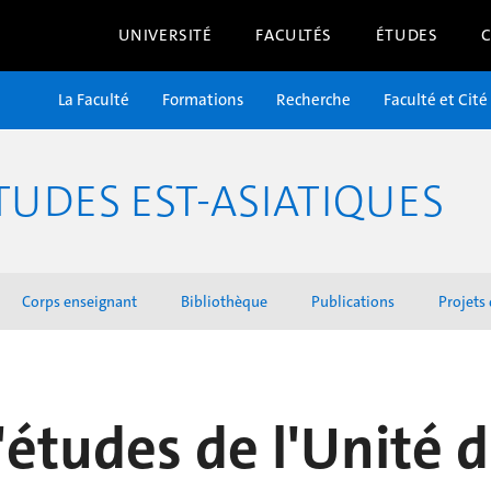
UNIVERSITÉ
FACULTÉS
ÉTUDES
La Faculté
Formations
Recherche
Faculté et Cité
UDES EST-ASIATIQUES
Corps enseignant
Bibliothèque
Publications
Projets
'études de l'Unité 