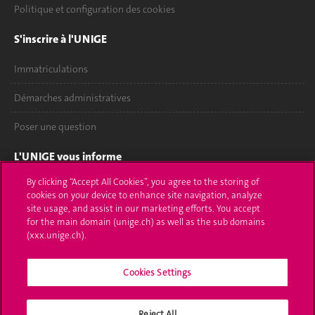
Politique et configuration des cookies
S'inscrire à l'UNIGE
Immatriculations
Démarches administratives
Poser une question
L'UNIGE vous informe
By clicking “Accept All Cookies”, you agree to the storing of
UNIGE Mobile
cookies on your device to enhance site navigation, analyze
site usage, and assist in our marketing efforts. You accept
Médias
for the main domain (unige.ch) as well as the sub domains
(xxx.unige.ch).
Offres d'emploi
Bibliothèque
Cookies Settings
Calendrier académique
Reject All