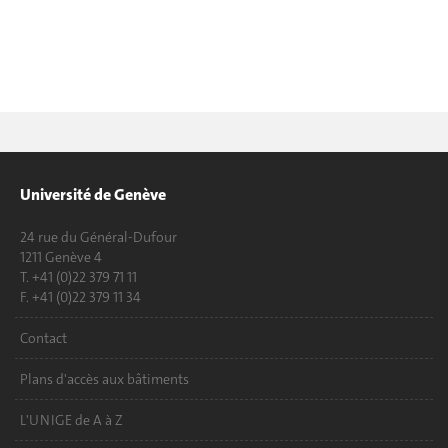
Université de Genève
24 rue du Général-Dufour
1211 Genève 4
T. +41 (0)22 379 71 11
F. +41 (0)22 379 11 34
Contact
Plans d'accès aux bâtiments
L'UNIGE de A à Z