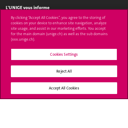
L'UNIGE vous informe
By clicking “Accept All Cookies”, you agree to the storing of
UNIGE Mobile
cookies on your device to enhance site navigation, analyze
site usage, and assist in our marketing efforts. You accept
Médias
for the main domain (unige.ch) as well as the sub domains
(xxx.unige.ch).
Offres d'emploi
Cookies Settings
Bibliothèque
Calendrier académique
Reject All
Médias sociaux UNIGE
Accept All Cookies
Accréditation