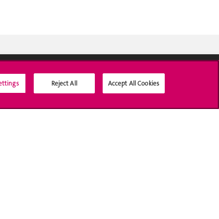
ettings
Reject All
Accept All Cookies
Médias sociaux UNIGE
Accréditation