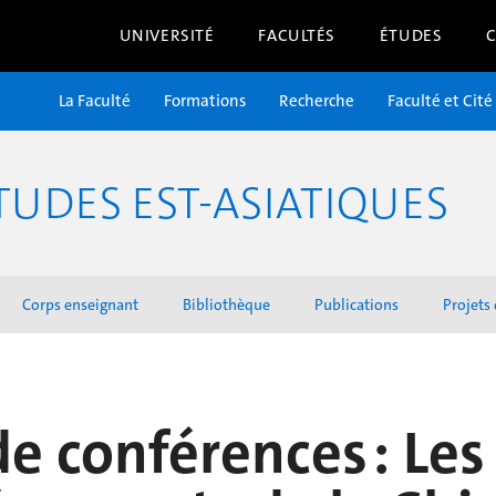
UNIVERSITÉ
FACULTÉS
ÉTUDES
La Faculté
Formations
Recherche
Faculté et Cité
UDES EST-ASIATIQUES
Corps enseignant
Bibliothèque
Publications
Projets
de conférences : L