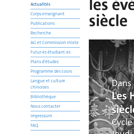
les év
Actualités
siècle
Corps enseignant
Publications
Recherche
AG et Commission mixte
Futur-es étudiant-es
Plans d'études
Programme des cours
Langue et culture
chinoises
Bibliothèque
Nous contacter
Impressum
FAQ