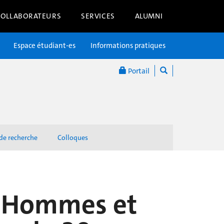
COLLABORATEURS
SERVICES
ALUMNI
Espace étudiant-es
Informations pratiques
Portail
 de recherche
Colloques
es Hommes et