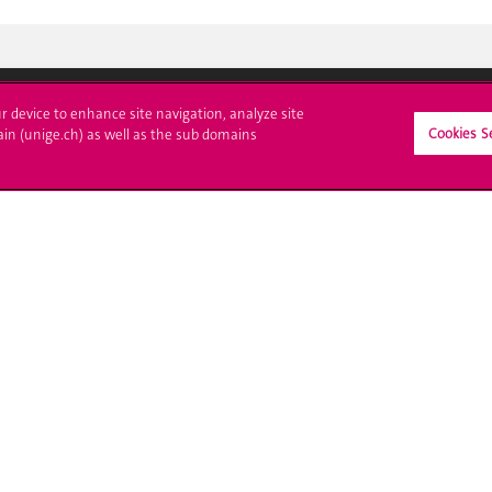
ur device to enhance site navigation, analyze site
Cookies S
crire à l'UNIGE
L'UNIGE vous informe
ain (unige.ch) as well as the sub domains
culations
UNIGE Mobile
es administratives
Médias
ne question
Offres d'emploi
Bibliothèque
Calendrier académique