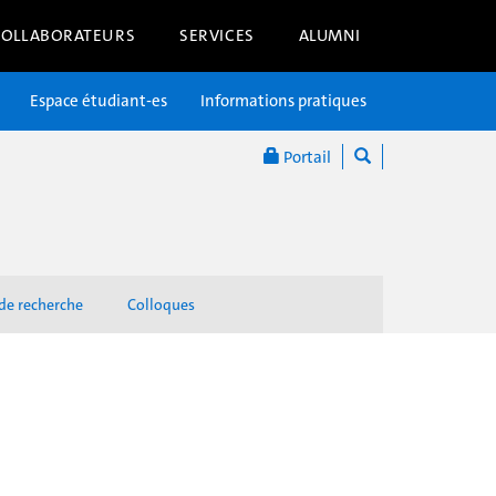
COLLABORATEURS
SERVICES
ALUMNI
Espace étudiant-es
Informations pratiques
Portail
 de recherche
Colloques