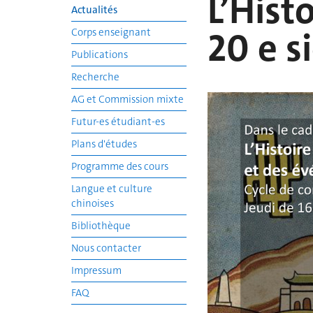
L’Hist
Actualités
20 e s
Corps enseignant
Publications
Recherche
AG et Commission mixte
Futur-es étudiant-es
Plans d'études
Programme des cours
Langue et culture
chinoises
Bibliothèque
Nous contacter
Impressum
FAQ