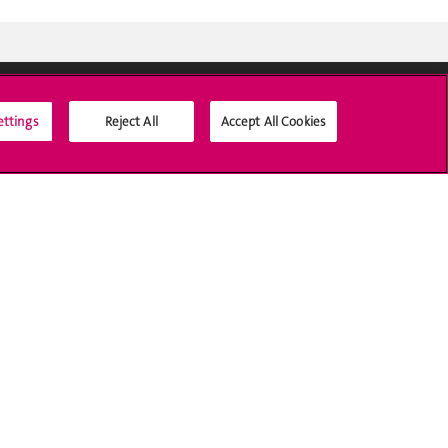
ettings
Reject All
Accept All Cookies
Médias sociaux UNIGE
Accréditation