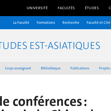
UNIVERSITÉ
FACULTÉS
ÉTUDES
La Faculté
Formations
Recherche
Faculté et Cité
UDES EST-ASIATIQUES
Corps enseignant
Bibliothèque
Publications
Projets
de conférences :