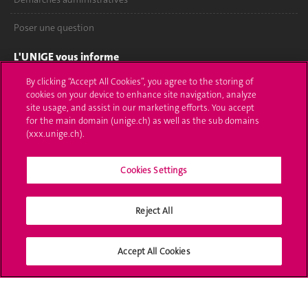
Poser une question
L'UNIGE vous informe
By clicking “Accept All Cookies”, you agree to the storing of
UNIGE Mobile
cookies on your device to enhance site navigation, analyze
site usage, and assist in our marketing efforts. You accept
Médias
for the main domain (unige.ch) as well as the sub domains
(xxx.unige.ch).
Offres d'emploi
Bibliothèque
Cookies Settings
Calendrier académique
Reject All
Médias sociaux UNIGE
Accept All Cookies
Accréditation