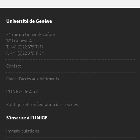
Université de Genève
24 rue du Général-Dufour
1211 Genève 4
T. +41 (0)22 379 71 11
F. +41 (0)22 379 11 34
Contact
Plans d'accès aux bâtiments
L'UNIGE de A à Z
Politique et configuration des cookies
S'inscrire à l'UNIGE
Immatriculations