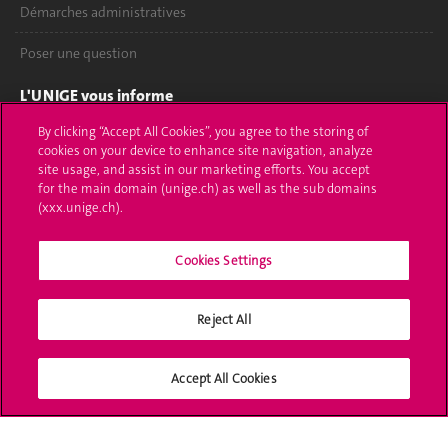
Démarches administratives
Poser une question
L'UNIGE vous informe
By clicking “Accept All Cookies”, you agree to the storing of
UNIGE Mobile
cookies on your device to enhance site navigation, analyze
site usage, and assist in our marketing efforts. You accept
Médias
for the main domain (unige.ch) as well as the sub domains
(xxx.unige.ch).
Offres d'emploi
Bibliothèque
Cookies Settings
Calendrier académique
Reject All
Médias sociaux UNIGE
Accept All Cookies
Accréditation