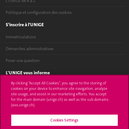
L'UNIGE de A à Z
Politique et configuration des cookies
S'inscrire à l'UNIGE
Immatriculations
Démarches administratives
Poser une question
L'UNIGE vous informe
By clicking “Accept All Cookies”, you agree to the storing of
UNIGE Mobile
cookies on your device to enhance site navigation, analyze
site usage, and assist in our marketing efforts. You accept
Médias
for the main domain (unige.ch) as well as the sub domains
(xxx.unige.ch).
Offres d'emploi
Bibliothèque
Cookies Settings