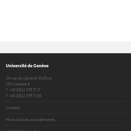
Université de Genève
24 rue du Général-Dufour
1211 Genève 4
T. +41 (0)22 379 71 11
F. +41 (0)22 379 11 34
Contact
Plans d'accès aux bâtiments