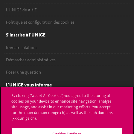
L'UNIGE de A à Z
Politique et configuration des cookies
S'inscrire à l'UNIGE
Immatriculations
Démarches administratives
Poser une question
L'UNIGE vous informe
By clicking “Accept All Cookies”, you agree to the storing of
UNIGE Mobile
cookies on your device to enhance site navigation, analyze
site usage, and assist in our marketing efforts. You accept
Médias
for the main domain (unige.ch) as well as the sub domains
(xxx.unige.ch).
Offres d'emploi