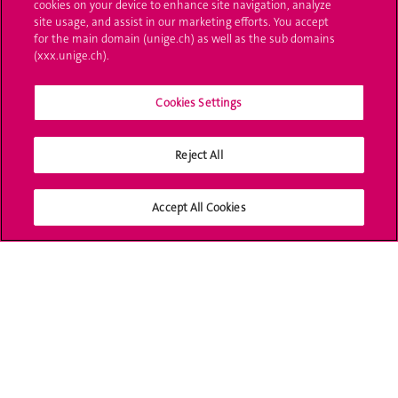
cookies on your device to enhance site navigation, analyze
UNIGE Mobile
site usage, and assist in our marketing efforts. You accept
for the main domain (unige.ch) as well as the sub domains
Médias
(xxx.unige.ch).
Offres d'emploi
Cookies Settings
Bibliothèque
Reject All
Calendrier académique
Médias sociaux UNIGE
Accept All Cookies
Accréditation