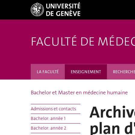
FACULTÉ DE MÉDE
LA FACULTÉ
ENSEIGNEMENT
RECHERCH
Bachelor et Master en médecine humaine
Archiv
Admissions et contacts
Bachelor: année 1
plan d
Bachelor: année 2