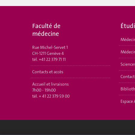
Faculté de
Étud
médecine
Médeci
Rue Michel-Servet 1
Médecin
CH-1211 Genève 4
tél.
+41 22 379 71 11
Science
Contacts et accès
Contact
Accueil et livraisons
Bibliot
7h00 - 19h00
tél.
+ 41 22 379 59 00
Espace 