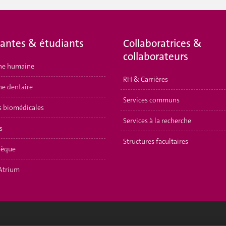
iantes & étudiants
Collaboratrices &
collaborateurs
ne humaine
RH & Carrières
e dentaire
Services communs
s biomédicales
Services à la recherche
s
Structures facultaires
hèque
Atrium