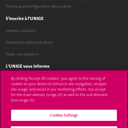
Politique et configuration des cookies
S'inscrire à l'UNIGE
Immatriculations
Démarches administratives
Poser une question
L'UNIGE vous informe
UNIGE Mobile
By clicking “Accept All Cookies”, you agree to the storing of
cookies on your device to enhance site navigation, analyze
site usage, and assist in our marketing efforts. You accept
Médias
for the main domain (unige.ch) as well as the sub domains
(xxx.unige.ch).
Offres d'emploi
Bibliothèque
Cookies Settings
Calendrier académique