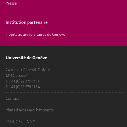
Presse
Institution partenaire
Hôpitaux universitaires de Genève
Université de Genève
24 rue du Général-Dufour
1211 Genève 4
T. +41 (0)22 379 71 11
F. +41 (0)22 379 11 34
Contact
Plans d'accès aux bâtiments
L'UNIGE de A à Z