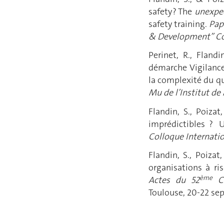
safety ? The
unexpe
safety training.
Pap
& Development” Co
Perinet, R., Flandi
démarche Vigilance 
la complexité du q
Mu de l’Institut de
Flandin, S., Poiza
imprédictibles ? 
Colloque Internatio
Flandin, S., Poizat
organisations à ri
ème
Actes du 52
Co
Toulouse, 20-22 se