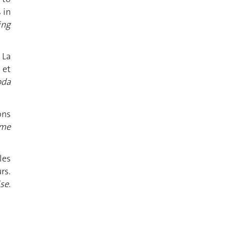
 in
ing
 La
 et
bda
ons
ème
les
rs.
se.