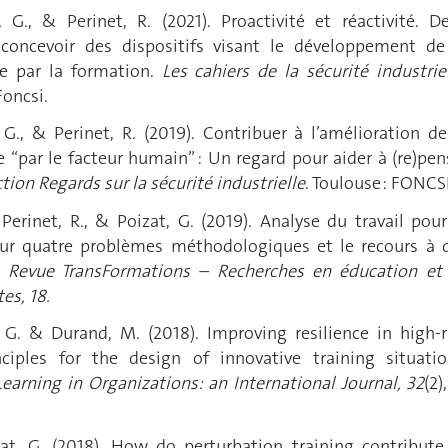
, G., & Perinet, R. (2021).
Proactivité et réactivité. D
concevoir des dispositifs visant le développement de
elle par la formation.
Les cahiers de la sécurité industriel
Foncsi.
, G., & Perinet, R. (2019). Contribuer à l’amélioration de
le “par le facteur humain” : Un regard pour aider à (re)pen
tion Regards sur la sécurité industrielle
. Toulouse : FONCSI
., Perinet, R., & Poizat, G. (2019). Analyse du travail pour
sur quatre problèmes méthodologiques et le recours à 
.
Revue TransFormations – Recherches en éducation et
es, 18.
t, G. & Durand, M. (2018). Improving resilience in high-r
nciples for the design of innovative training situatio
arning in Organizations: an International Journal, 32
(2)
zat, G. (2018). How do perturbation training contribute