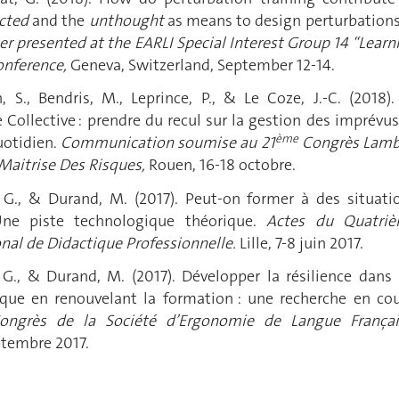
cted
and the
unthought
as means to design perturbations
er presented at the EARLI Special Interest Group 14 “Learn
nference,
Geneva, Switzerland, September 12-14.
n, S., Bendris, M., Leprince, P., & Le Coze, J.-C. (2018).
Collective : prendre du recul sur la gestion des imprévus
ème
uotidien.
Communication soumise au 21
Congrès Lam
 Maitrise Des Risques,
Rouen, 16-18 octobre.
t, G., & Durand, M. (2017). Peut-on former à des situati
Une piste technologique théorique.
Actes du Quatri
nal de Didactique Professionnelle.
Lille, 7-8 juin 2017.
, G., & Durand, M. (2017). Développer la résilience dans 
sque en renouvelant la formation : une recherche en cou
ngrès de la Société d’Ergonomie de Langue Françai
ptembre 2017.