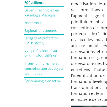
FOResilience
modélisation de re
des formations et 
Devenir Technicien en
Radiologie Médicale
l’apprentissage et 
prioritairement à
Noctambus
conception de form
Explorations sonores
porteuses de résili
Langage et protection
niveaux des indivi
(LANG PROT)
articule un observ
Agir professionnel au
observations et en
sein du dispositif EVE
formation (e.g., en
observatoire des tr
Invention humaine et
concrétisation des objets
entretiens d’auto-
techniques
l’identification de
formation/dévelo
Épistémologie enactive
transformations n
formation et leur 
en matière de sécuri