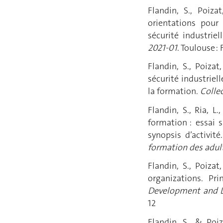
Flandin, S., Poizat
orientations pour 
sécurité industri
2021-01
. Toulouse : 
Flandin, S., Poizat
sécurité industriel
la formation.
Collec
Flandin, S., Ria, L
formation : essai 
synopsis d’activité
formation des adult
Flandin, S., Poiza
organizations. Pri
Development and Le
12
Flandin, S., & Poi