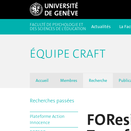
FACULTÉ DE PSYCHOLOGIE ET
Actualités
La Fac
DES SCIENCES DE L'ÉDUCATION
ÉQUIPE CRAFT
Accueil
Membres
Recherche
Public
Recherches passées
FOResi
Plateforme Action
Innocence