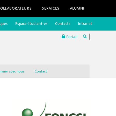
COLLABORATEURS
SERVICES
ALUMNI
iques
Espace étudiant-es
Contacts
Intranet
Portail
ormer avec nous
Contact