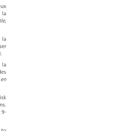
eux
 la
le,
 la
ser
.
 la
des
 en
isk
ns.
, 9-
 to