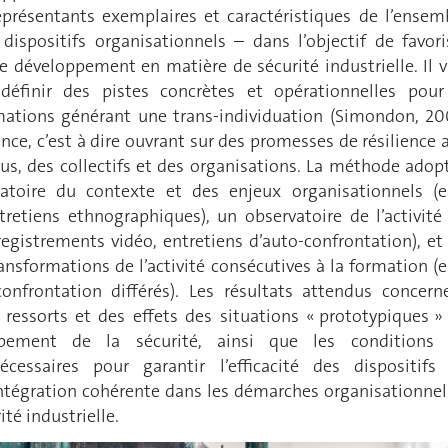
présentants exemplaires et caractéristiques de l’ensem
dispositifs organisationnels – dans l’objectif de favori
le développement en matière de sécurité industrielle. Il v
 définir des pistes concrètes et opérationnelles pour
ations générant une trans-individuation (Simondon, 20
ence, c’est à dire ouvrant sur des promesses de résilience 
dus, des collectifs et des organisations. La méthode adop
atoire du contexte et des enjeux organisationnels (e.
tretiens ethnographiques), un observatoire de l’activité
registrements vidéo, entretiens d’auto-confrontation), et
ansformations de l’activité consécutives à la formation (e.
confrontation différés). Les résultats attendus concern
s ressorts et des effets des situations « prototypiques »
ppement de la sécurité, ainsi que les conditions
écessaires pour garantir l’efficacité des dispositifs
intégration cohérente dans les démarches organisationnel
té industrielle.