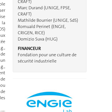
CRAFT)
ble
Marc Durand (UNIGE, FPSE,
ser
CRAFT)
ise
Mathilde Bourrier (UNIGE, SdS)
 la
Romuald Perinet (ENGIE,
05)
CRIGEN, RICE)
aux
Domizio Suva (HUG)
tée
g.,
FINANCEUR
 de
Fondation pour une culture de
 un
sécurité industrielle
g.,
ent
 de
 ou
 de
les