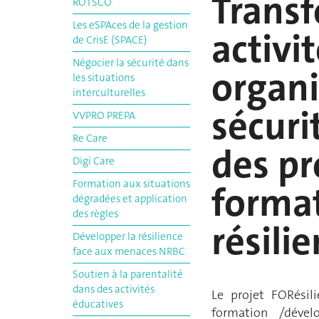
Transf
ROTSCO
Les eSPAces de la gestion
activi
de CrisE (SPACE)
Négocier la sécurité dans
organi
les situations
interculturelles
sécurit
VVPRO PREPA
Re Care
des pr
Digi Care
Formation aux situations
format
dégradées et application
des règles
résili
Développer la résilience
face aux menaces NRBC
Soutien à la parentalité
dans des activités
Le projet FORésil
éducatives
formation /dével