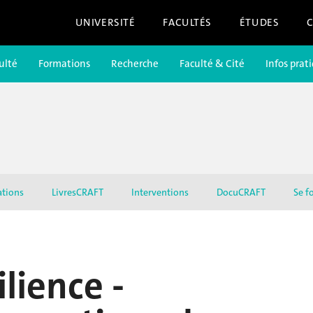
UNIVERSITÉ
FACULTÉS
ÉTUDES
ulté
Formations
Recherche
Faculté & Cité
Infos prat
ations
LivresCRAFT
Interventions
DocuCRAFT
Se f
lience -