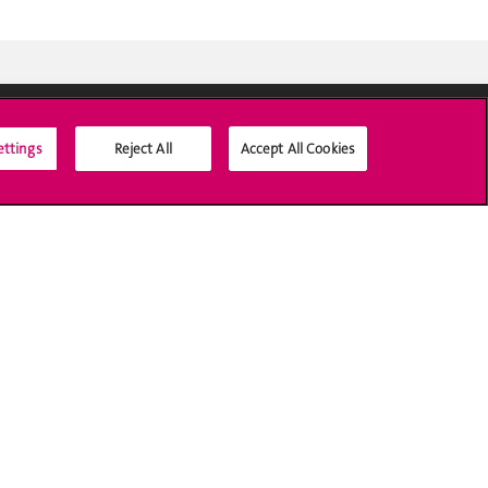
ettings
Reject All
Accept All Cookies
Médias sociaux UNIGE
Accréditation