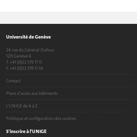
Université de Genève
24 rue du Général-Dufour
1211 Genève 4
T. +41 (0)22 379 71 11
F. +41 (0)22 379 11 34
Contact
Plans d'accès aux bâtiments
L'UNIGE de A à Z
Politique et configuration des cookies
S'inscrire à l'UNIGE