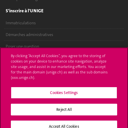
S'inscrire à l'UNIGE
Immatriculations
Démarches administratives
Poser une question
By clicking “Accept All Cookies”, you agree to the storing of
L'UNIGE vous informe
cookies on your device to enhance site navigation, analyze
site usage, and assist in our marketing efforts. You accept
UNIGE Mobile
for the main domain (unige.ch) as well as the sub domains
(xxx.unige.ch).
Médias
Cookies Settings
Offres d'emploi
Bibliothèque
Reject All
Calendrier académique
Accept All Cookies