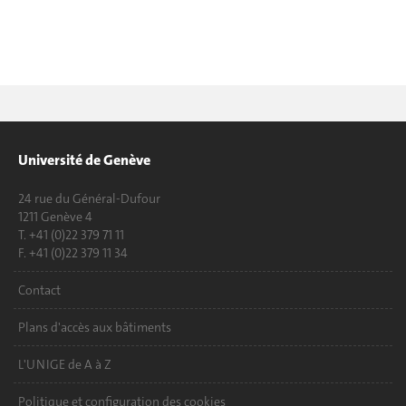
Université de Genève
24 rue du Général-Dufour
1211 Genève 4
T. +41 (0)22 379 71 11
F. +41 (0)22 379 11 34
Contact
Plans d'accès aux bâtiments
L'UNIGE de A à Z
Politique et configuration des cookies