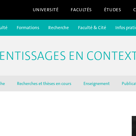
UNIVERSITÉ
FACULTÉS
ÉTUDES
ulté
Formations
Recherche
Faculté & Cité
Infos prat
RENTISSAGES EN CONTEX
che
Recherches et thèses en cours
Enseignement
Publica