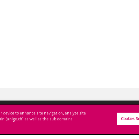
ur device to enhance site navigation, analyze site
Cookies S
ain (unige.ch) as well as the sub domains
crire à l'UNIGE
L'UNIGE vous informe
culations
UNIGE Mobile