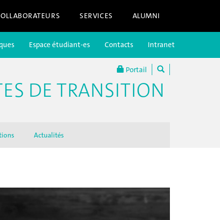
COLLABORATEURS
SERVICES
ALUMNI
iques
Espace étudiant-es
Contacts
Intranet
Portail
TES DE TRANSITION
tions
Actualités