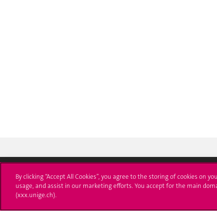
By clicking “Accept All Cookies”, you agree to the storing of cookies on yo
usage, and assist in our marketing efforts. You accept for the main dom
Université de Genève
S'ins
(xxx.unige.ch).
24 rue du Général-Dufour
Immatri