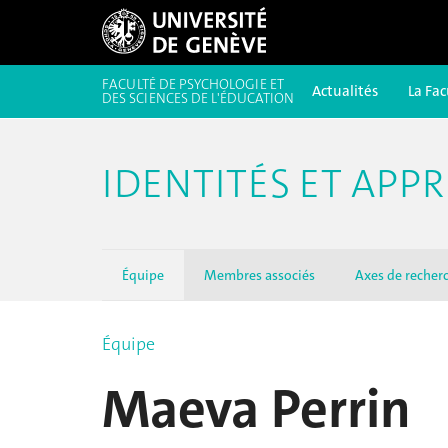
FACULTÉ DE PSYCHOLOGIE ET
Actualités
La Fac
DES SCIENCES DE L'ÉDUCATION
IDENTITÉS ET APP
Équipe
Membres associés
Axes de recher
Équipe
Maeva Perrin