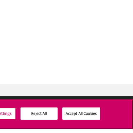
ettings
Reject All
Accept All Cookies
Médias sociaux UNIGE