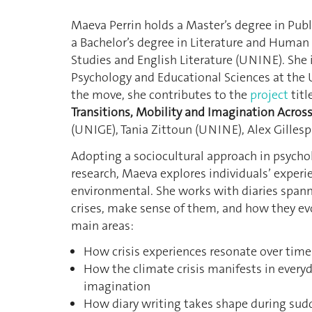
Maeva Perrin holds a Master’s degree in Pu
a Bachelor’s degree in Literature and Human
Studies and English Literature (UNINE). She i
Psychology and Educational Sciences at the
the move, she contributes to the
project
titl
Transitions, Mobility and Imagination Across
(UNIGE), Tania Zittoun (UNINE), Alex Gillesp
Adopting a sociocultural approach in psychol
research, Maeva explores individuals’ experien
environmental. She works with diaries spann
crises, make sense of them, and how they evo
main areas:
How crisis experiences resonate over time
How the climate crisis manifests in everyd
imagination
How diary writing takes shape during sudd