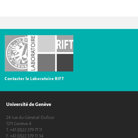
Contac
ter le Laboratoire RIFT
Université de Genève
24 rue du Général-Dufour
1211 Genève 4
T. +41 (0)22 379 71 11
F. +41 (0)22 379 11 34