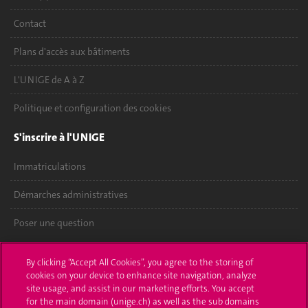
Contact
Plans d'accès aux bâtiments
L'UNIGE de A à Z
Politique et configuration des cookies
S'inscrire à l'UNIGE
Immatriculations
Démarches administratives
Poser une question
L'UNIGE vous informe
By clicking “Accept All Cookies”, you agree to the storing of
cookies on your device to enhance site navigation, analyze
UNIGE Mobile
site usage, and assist in our marketing efforts. You accept
for the main domain (unige.ch) as well as the sub domains