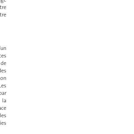
tre
tre
’un
ces
 de
des
ion
Les
par
 la
ace
les
ies