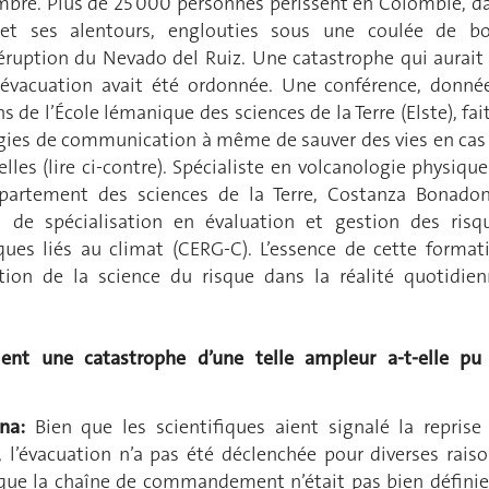
embre. Plus de 25 000 personnes périssent en Colombie, d
 et ses alentours, englouties sous une coulée de b
’éruption du Nevado del Ruiz. Une catastrophe qui aurait
 évacuation avait été ordonnée. Une conférence, donné
s de l’École lémanique des sciences de la Terre (Elste), fait
tégies de communication à même de sauver des vies en cas
lles (lire ci-contre). Spécialiste en volcanologie physique
partement des sciences de la Terre, Costanza Bonado
at de spécialisation en évaluation et gestion des risq
ques liés au climat (CERG-C). L’essence de cette format
ation de la science du risque dans la réalité quotidien
nt une catastrophe d’une telle ampleur a-t-elle pu
na:
Bien que les scientifiques aient signalé la reprise
n, l’évacuation n’a pas été déclenchée pour diverses raiso
ue la chaîne de commandement n’était pas bien définie