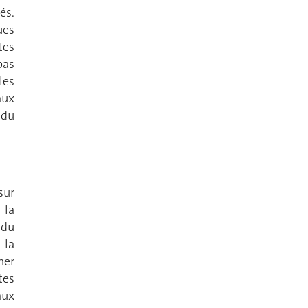
és.
ues
tes
pas
les
aux
 du
sur
 la
 du
 la
ner
tes
aux