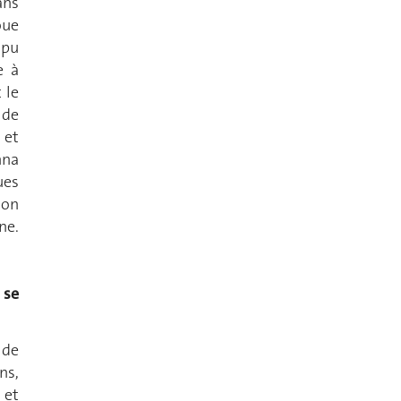
ans
oue
 pu
e à
 le
 de
 et
nna
ues
ion
ne.
 se
 de
ns,
 et