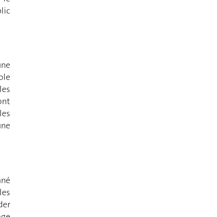
lic
une
ole
les
ont
les
une
nné
les
der
age