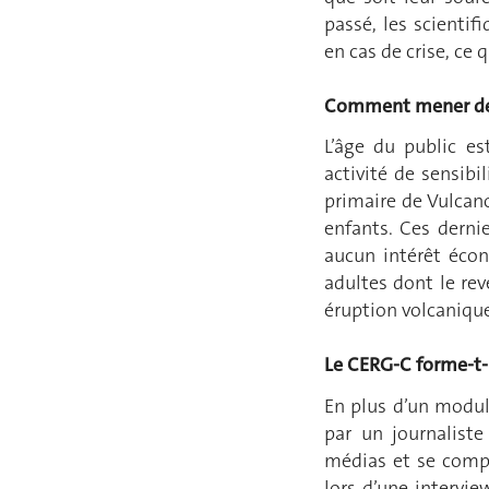
passé, les scienti
en cas de crise, ce q
Comment mener des
L’âge du public e
activité de sensibi
primaire de Vulcano,
enfants. Ces derni
aucun intérêt éco
adultes dont le rev
éruption volcaniqu
Le CERG-C forme-t-
En plus d’un modul
par un journalist
médias et se compo
lors d’une intervie