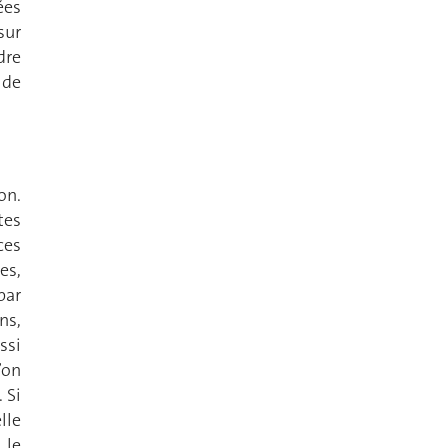
ées
sur
dre
 de
on.
tes
ces
es,
par
ns,
ssi
’on
 Si
lle
 le