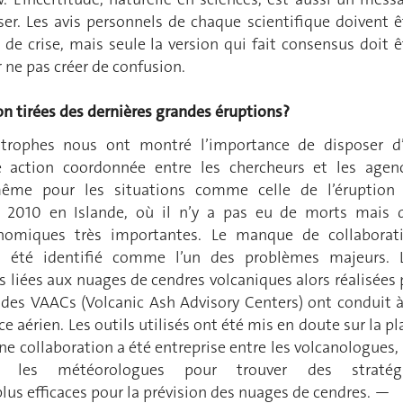
asser. Les avis personnels de chaque scientifique doivent ê
de crise, mais seule la version qui fait consensus doit ê
ne pas créer de confusion.
on tirées des dernières grandes éruptions?
strophes nous ont montré l’importance de disposer d
e action coordonnée entre les chercheurs et les agen
même pour les situations comme celle de l’éruption
 en 2010 en Islande, où il n’y a pas eu de morts mais 
nomiques très importantes. Le manque de collaborat
e a été identifié comme l’un des problèmes majeurs. 
les liées aux nuages de cendres volcaniques alors réalisées 
des VAACs (Volcanic Ash Advisory Centers) ont conduit à
e aérien. Les outils utilisés ont été mis en doute sur la pl
ne collaboration a été entreprise entre les volcanologues, 
t les météorologues pour trouver des stratég
 plus efficaces pour la prévision des nuages de cendres. —