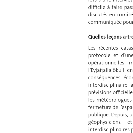
difficile à faire p
discutés en comité 
communiquée pour 
Quelles leçons a-t-
Les récentes cata
protocole et d’un
opérationnelles, 
l’Eyjafjallajökull
conséquences éco
interdisciplinair
prévisions officiel
les météorologues 
fermeture de l’espac
publique. Depuis, u
géophysiciens e
interdisciplinaires