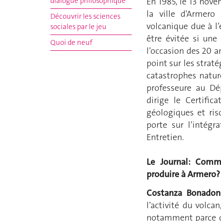
dialogue philosophique
En 1985, le 13 nov
la ville d’Armero
Découvrir les sciences
volcanique due à l
sociales par le jeu
être évitée si une
Quoi de neuf
l’occasion des 20 an
point sur les stra
catastrophes nature
professeure au Dé
dirige le Certific
géologiques et ris
porte sur l’intégr
Entretien.
Le Journal: Comme
produire à Armero?
Costanza Bonadon
l’activité du volca
notamment parce q