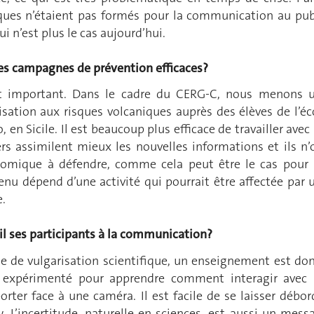
fiques n’étaient pas formés pour la communication au pub
ui n’est plus le cas aujourd’hui.
 campagnes de prévention efficaces?
st important. Dans le cadre du CERG-C, nous menons 
lisation aux risques volcaniques auprès des élèves de l’éc
 en Sicile. Il est beaucoup plus efficace de travailler avec 
ers assimilent mieux les nouvelles informations et ils n’
nomique à défendre, comme cela peut être le cas pour 
enu dépend d’une activité qui pourrait être affectée par 
e.
il ses participants à la communication?
e de vulgarisation scientifique, un enseignement est do
e expérimenté pour apprendre comment interagir avec 
rter face à une caméra. Il est facile de se laisser débor
w. L’incertitude, naturelle en sciences, est aussi un mess