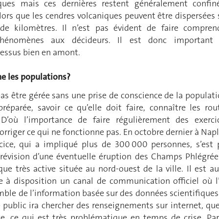
iques mais ces dernières restent généralement confin
lors que les cendres volcaniques peuvent être dispersées 
 de kilomètres. Il n’est pas évident de faire compren
phénomènes aux décideurs. Il est donc important
essus bien en amont.
ne les populations?
as être gérée sans une prise de conscience de la populati
préparée, savoir ce qu’elle doit faire, connaître les rou
. D’où l’importance de faire régulièrement des exerci
orriger ce qui ne fonctionne pas. En octobre dernier à Napl
ice, qui a impliqué plus de 300 000 personnes, s’est 
évision d’une éventuelle éruption des Champs Phlégrée
ue très active située au nord-ouest de la ville. Il est au
e à disposition un canal de communication officiel où l
mble de l’information basée sur des données scientifiques.
le public ira chercher des renseignements sur internet, que
ce, ce qui est très problématique en temps de crise. Par