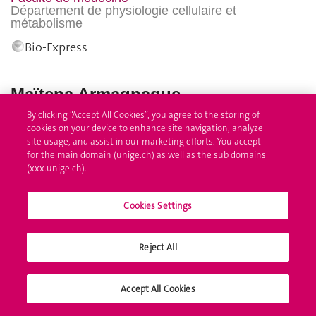
Département de physiologie cellulaire et
métabolisme
Bio-Express
Maïtena Armagnague
By clicking “Accept All Cookies”, you agree to the storing of
cookies on your device to enhance site navigation, analyze
site usage, and assist in our marketing efforts. You accept
for the main domain (unige.ch) as well as the sub domains
(xxx.unige.ch).
Cookies Settings
Reject All
Accept All Cookies
Professeure associée