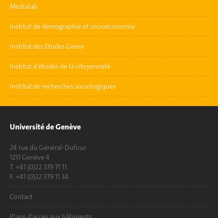
Medialab
Institut de démographie et socioéconomie
Institut des Etudes Genre
Institut d'études de la citoyenneté
Institut de recherches sociologiques
Université de Genève
24 rue du Général-Dufour
1211 Genève 4
T. +41 (0)22 379 71 11
F. +41 (0)22 379 11 34
Contact
Plans d'accès aux bâtiments